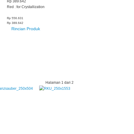
Rp 389.642
Red : for Crystallization
Rp 556.631
Rp 389.642
Rincian Produk
Halaman 1 dari 2