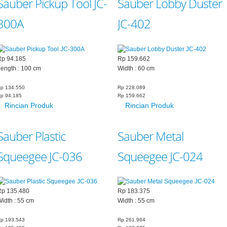
Sauber Pickup Tool JC-
Sauber Lobby Duster
300A
JC-402
Rp 94.185
Rp 159.662
ength : 100 cm
Width : 60 cm
p 134.550
Rp 228.089
p 94.185
Rp 159.662
Rincian Produk
Rincian Produk
Sauber Plastic
Sauber Metal
Squeegee JC-036
Squeegee JC-024
Rp 135.480
Rp 183.375
idth : 55 cm
Width : 55 cm
p 193.543
Rp 261.964