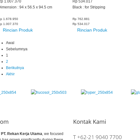
Rp 1.007.370
Rp 534.017
imension : 94 x 56.5 x 94.5 cm
Black : for Stripping
p 1.678.950
Rp 762.881
p 1.007.370
Rp 534.017
Rincian Produk
Rincian Produk
Awal
Sebelumnya
1
2
Berikutnya
Akhir
com
Kontak Kami
f
PT. Rekan Kerja Utama
, we focused
T +62-21 9040 7700
 has grown significantly during these