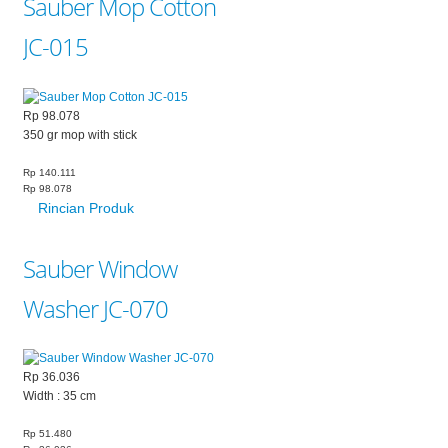
Sauber Mop Cotton
JC-015
Rp 98.078
350 gr mop with stick
Rp 140.111
Rp 98.078
Rincian Produk
Sauber Window
Washer JC-070
Rp 36.036
Width : 35 cm
Rp 51.480