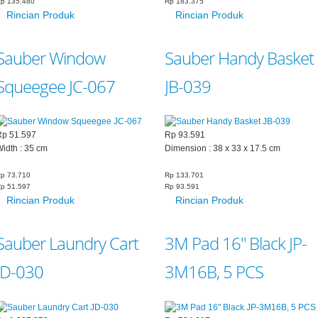
p 135.480
Rp 183.375
Rincian Produk
Rincian Produk
Sauber Window
Sauber Handy Basket
Squeegee JC-067
JB-039
Rp 51.597
Rp 93.591
idth : 35 cm
Dimension : 38 x 33 x 17.5 cm
p 73.710
Rp 133.701
p 51.597
Rp 93.591
Rincian Produk
Rincian Produk
Sauber Laundry Cart
3M Pad 16" Black JP-
JD-030
3M16B, 5 PCS