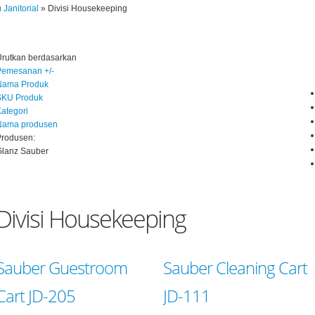
Janitorial
»
Divisi Housekeeping
Urutkan berdasarkan
Pemesanan +/-
Nama Produk
SKU Produk
ategori
Nama produsen
Produsen:
Glanz Sauber
Divisi Housekeeping
Sauber Guestroom
Sauber Cleaning Cart
Cart JD-205
JD-111