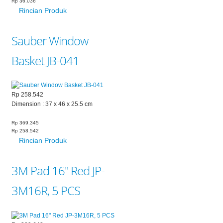
Rp 36.036
Rincian Produk
Sauber Window
Basket JB-041
Rp 258.542
Dimension : 37 x 46 x 25.5 cm
Rp 369.345
Rp 258.542
Rincian Produk
3M Pad 16" Red JP-
3M16R, 5 PCS