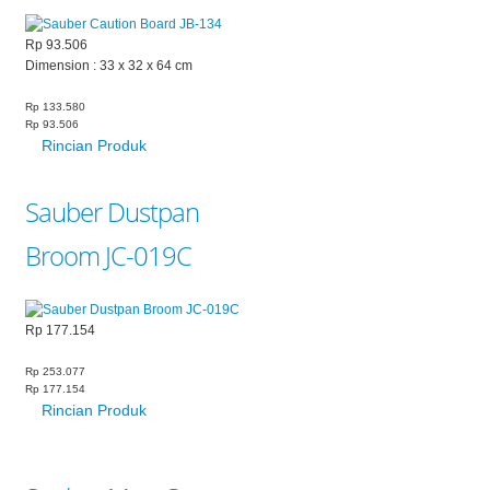
Rp 93.506
Dimension : 33 x 32 x 64 cm
Rp 133.580
Rp 93.506
Rincian Produk
Sauber Dustpan
Broom JC-019C
Rp 177.154
Rp 253.077
Rp 177.154
Rincian Produk