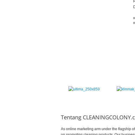
D
R
R
Tentang CLEANINGCOLONY.
As online marketing arm under the flagship o
on promoting cleaning products. Our business